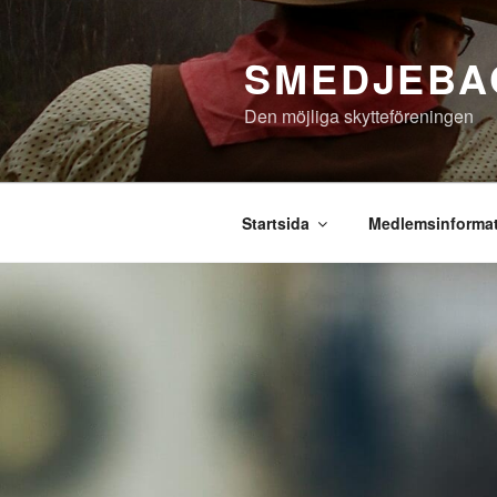
Hoppa
till
SMEDJEBA
innehåll
Den möjliga skytteföreningen
Startsida
Medlemsinforma